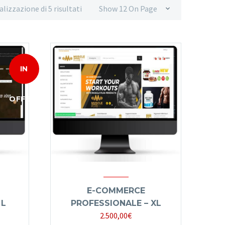
alizzazione di 5 risultati
Show 12 On Page
IN
OFFERTA!
E-COMMERCE
 L
PROFESSIONALE – XL
2.500,00
€