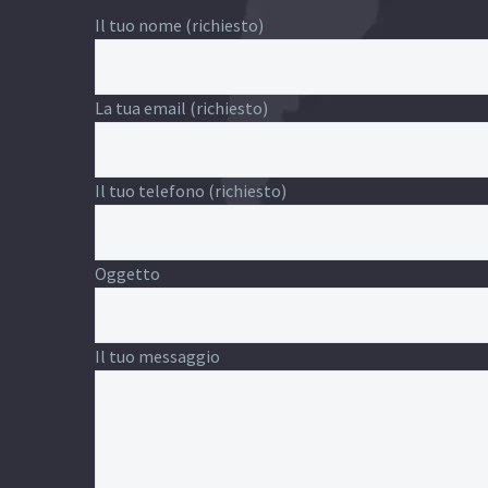
Il tuo nome (richiesto)
La tua email (richiesto)
Il tuo telefono (richiesto)
Oggetto
Il tuo messaggio