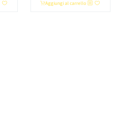
o
Aggiungi al carrello
le
00€.