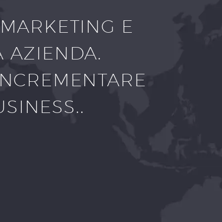
 MARKETING E
A AZIENDA.
D INCREMENTARE
SINESS..