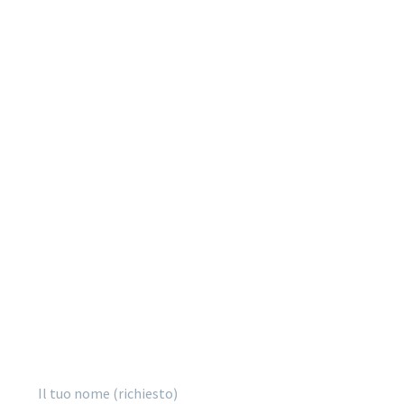
IL NOSTRO OBIETTIVO È
AIUTARTI AD
INCREMENTARE INSIEME IL
VOLUME DEL TUO
BUSINESS..
Nothing is impossible.
Il tuo nome (richiesto)