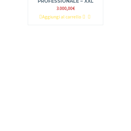
PROFESSIONALE – XXL
3.000,00
€
Aggiungi al carrello
CONTATTACI PER UNA
CONSULENZA MARKETING
E PUBBLICITARIA A 360°
PER LA TUA AZIENDA.