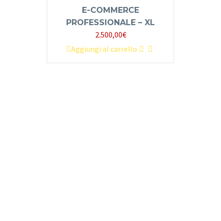
E-COMMERCE
PROFESSIONALE – XL
2.500,00
€
Aggiungi al carrello
CONTATTACI PER UNA
CONSULENZA MARKETING
E PUBBLICITARIA A 360°