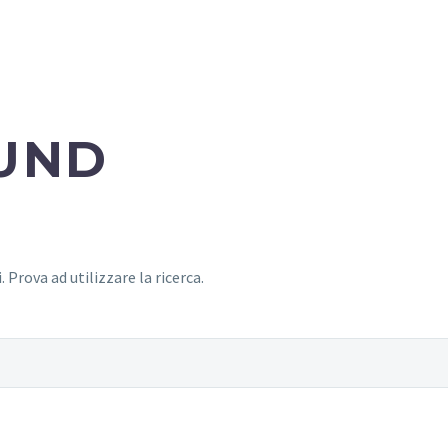
OUR AGENCY
SITI WEB
GOOGLE
SOCIAL NET
UND
 Prova ad utilizzare la ricerca.